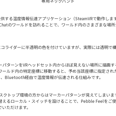
専用ネックバンド
社が提供する温度情報伝達アプリケーション（SteamVRで動作します
VRChatのワールドを訪れることで、ワールド内のさまざまな場
にコライダーに半透明の色を付けていますが、実際には透明で
ーパターンをVRヘッドセット内からほぼ見えない場所に描画す
てワールド内の特定座標に移動すると、予め当該座標に指定され
に対し、Bluetooth経由で温度情報が伝達される仕組みです。
クトップ環境の方からはマーカーパターンが見えてしまいますが、ワ
えるローカル・スイッチを設けることで、Pebble Feelを
でいただけます。