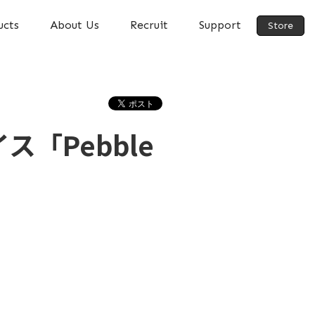
ucts
About Us
Recruit
Support
Store
「Pebble