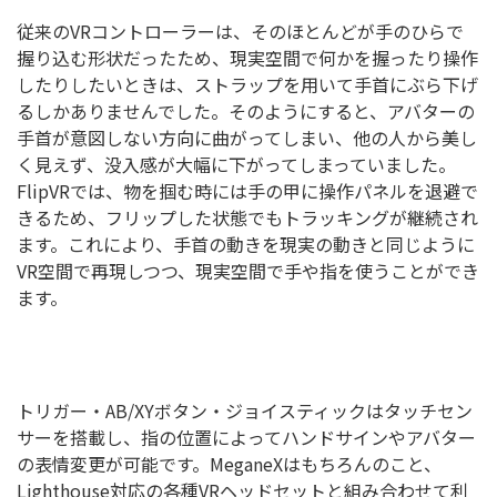
従来のVRコントローラーは、そのほとんどが手のひらで
握り込む形状だったため、現実空間で何かを握ったり操作
したりしたいときは、ストラップを用いて手首にぶら下げ
るしかありませんでした。そのようにすると、アバターの
手首が意図しない方向に曲がってしまい、他の人から美し
く見えず、没入感が大幅に下がってしまっていました。
FlipVRでは、物を掴む時には手の甲に操作パネルを退避で
きるため、フリップした状態でもトラッキングが継続され
ます。これにより、手首の動きを現実の動きと同じように
VR空間で再現しつつ、現実空間で手や指を使うことができ
ます。
トリガー・AB/XYボタン・ジョイスティックはタッチセン
サーを搭載し、指の位置によってハンドサインやアバター
の表情変更が可能です。MeganeXはもちろんのこと、
Lighthouse対応の各種VRヘッドセットと組み合わせて利