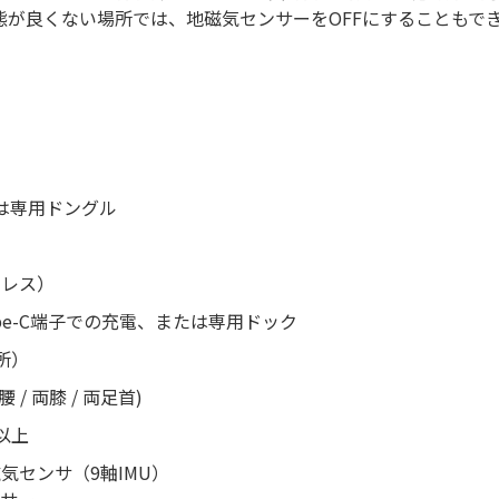
態が良くない場所では、地磁気センサーをOFFにすることもで
Eまたは専用ドングル
ヤレス）
ype-C端子での充電、または専用ドック
所）
 / 両膝 / 両足首)
以上
気センサ（9軸IMU）