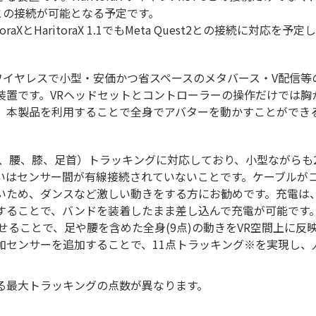
atとの接続が可能となる予定です。
aXとHaritoraX 1.1でもMeta Quest2との接続に対応を予
は、完全ワイヤレスで小型・安価かつ省スペースのメタバース・V配信
装置です。VRヘッドセットとコントローラーの操作だけでは胸
、本製品を利用することで全身でアバターを動かすことができ
6点（胸、腰、膝、足首）トラッキングに対応しており、小型ながら
の大きな違いはセンサー間が有線接続されていないことです。ケーブ
ため、ダンスなど激しい動きをする方にお勧めです。充電は、US
とで、バンドを装着したまま差し込んで充電が可能です。Meta Qu
せることで、足や腰を含めた全身(9点)の動きをVR空間上に反
加センサーを追加することで、11点トラッキング※を実現し、
る最大トラッキングの点数が異なります。