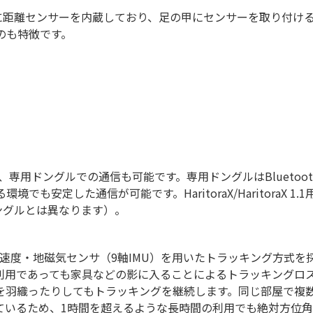
は足首部に距離センサーを内蔵しており、足の甲にセンサーを取り付
のも特徴です。
でなく、専用ドングルでの通信も可能です。専用ドングルはBluetoo
でも安定した通信が可能です。HaritoraX/HaritoraX 
用ドングルとは異なります）。
度・角速度・地磁気センサ（9軸IMU）を用いたトラッキング方式
利用であっても家具などの影に入ることによるトラッキングロ
を羽織ったりしてもトラッキングを継続します。同じ部屋で複
ているため、1時間を超えるような長時間の利用でも絶対方位