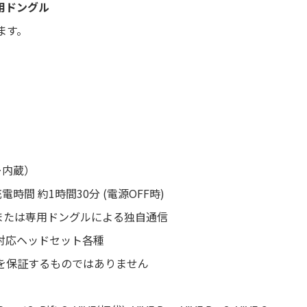
 専用ドングル
ます。
ー内蔵）
充電時間 約1時間30分 (電源OFF時)
 LE または専用ドングルによる独自通信
VR対応ヘッドセット各種
を保証するものではありません