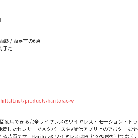
円
 両膝 / 両足首の6点
能予定
.shiftall.net/products/haritorax-w
で長時間使用できる完全ワイヤレスのワイヤレス・モーション・トラッキ
装着したセンサーでメタバースやV配信アプリ上のアバターに全
装置です。HaritoraX ワイヤレスはPCとの接続だけでなく