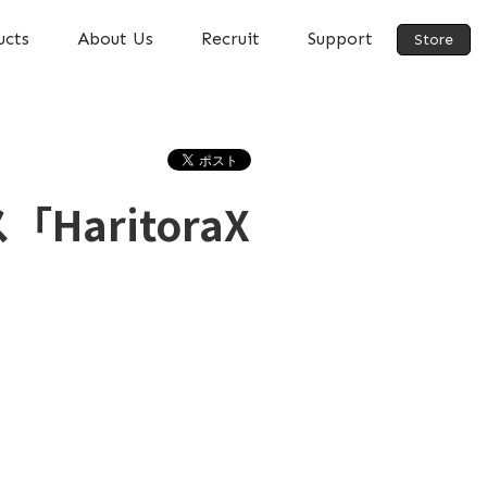
ucts
About Us
Recruit
Support
Store
aritoraX