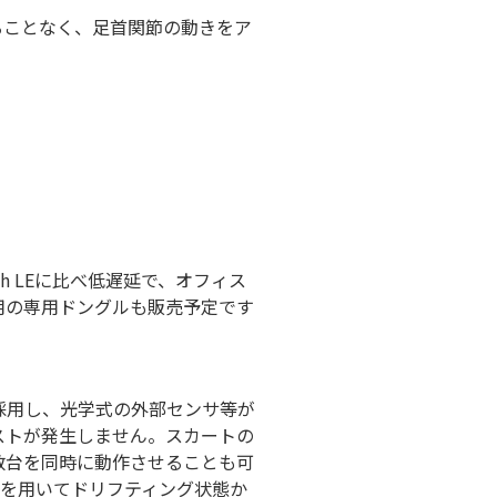
けることなく、足首関節の動きをア
th LEに比べ低遅延で、オフィス
1.1用の専用ドングルも販売予定です
を採用し、光学式の外部センサ等が
ストが発生しません。スカートの
数台を同時に動作させることも可
角を用いてドリフティング状態か