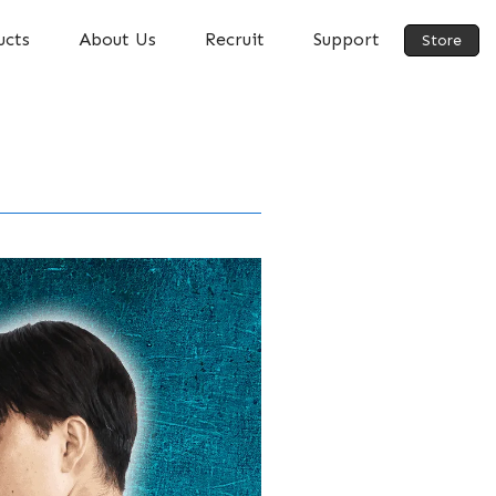
ucts
About Us
Recruit
Support
Store