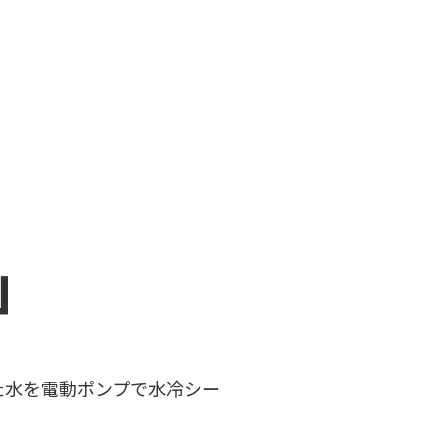
」
た水を電動ポンプで水冷シー